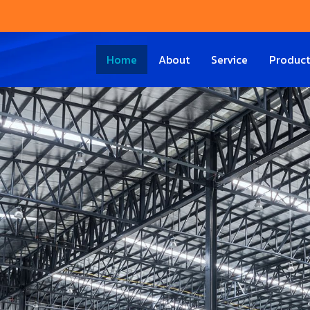
Home
About
Service
Produc