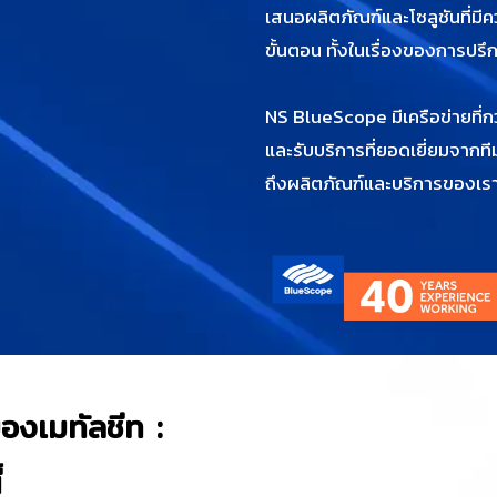
เสนอผลิตภัณฑ์และโซลูชันที่มี
ขั้นตอน ทั้งในเรื่องของการปร
NS BlueScope มีเครือข่ายที่ก
และรับบริการที่ยอดเยี่ยมจากที
ถึงผลิตภัณฑ์และบริการของเรา
องเมทัลชีท :
้