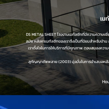
เมท
DS METAL SHEET โรงงานเมทัลชีทที่มีความความเชี่ย
สมัย หลังคาเมทัลชีทของเราจึงเป็นที่นิยมสำหรับบ้า
เราตั้งใจในการให้บริการที่มีคุณภาพ ตอบสนองความต
สุกัญญาซัพพลาย (2003) มุ่งมั่นในการนำเสนอหลังคาเ
Hou