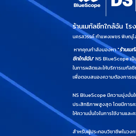
ร้านเมทัลชีทใกล้ฉัน โร
นครสวรรค์ กำแพงเพชร พิษณุโลก
หากคุณกำลังมองหา "
ร้านเมทั
ชีทใกล้ฉัน
" NS BlueScope เป็น
ในการผลิตและให้บริการเมทัล
เพื่อตอบสนองความต้องการขอ
NS BlueScope มีความมุ่งมั่นใน
ประสิทธิภาพสูงสุด โดยมีการค
ให้ความมั่นใจในการใช้งานและค
สำหรับผู้ประกอบวิชาชีพในวง